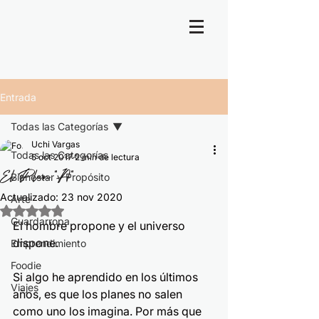
Entrada
Todas las Categorías
Uchi Vargas
Todas las Categorías
5 oct 2017
2 min de lectura
El Plan "A"
Bienestar y Propósito
Actualizado:
23 nov 2020
Arte
Obtuvo NaN de 5 estrellas.
Guardarropa
El hombre propone y el universo 
dispone.
Emprendimiento
Foodie
Si algo he aprendido en los últimos 
Viajes
años, es que los planes no salen 
como uno los imagina. Por más que 