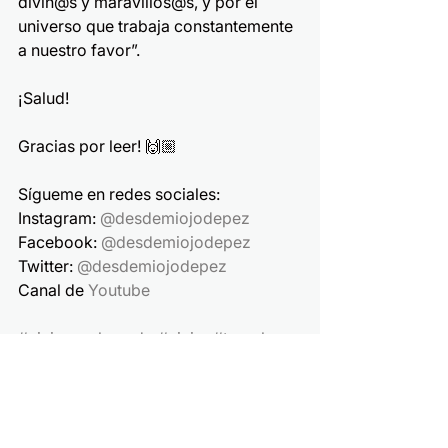
divin@s y maravillos@s, y por el 
universo que trabaja constantemente 
a nuestro favor”.
¡Salud!
Gracias por leer! 🙌🏼
Sígueme en redes sociales:
Instagram: 
@desdemiojodepez
Facebook: 
@desdemiojodepez
Twitter: 
@desdemiojodepez
Canal de 
Youtube
#viajeporelmundo
#viajar
#travel
#turismo
#aprender
#conocer
#planificar
#centroamerica
#estadosunidos
#europa
#asia
#rutadeviaje
#viajarparavivir
#tripline