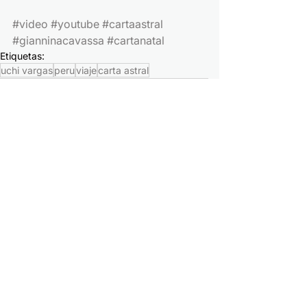
#video
#youtube
#cartaastral
#gianninacavassa
#cartanatal
Etiquetas:
uchi vargas
peru
viaje
carta astral
para que sirve la carta astral
giannina cavassa
carta astral gratis
que es la carta astral
la carta astral es real
la carta astral cambia con el tiempo
experta en la carta astral
lectura de la carta astral
carta astral en lima
experiencia propia
carta astral experiencia propia
carta astral para que sirve
Bienestar y Propósito