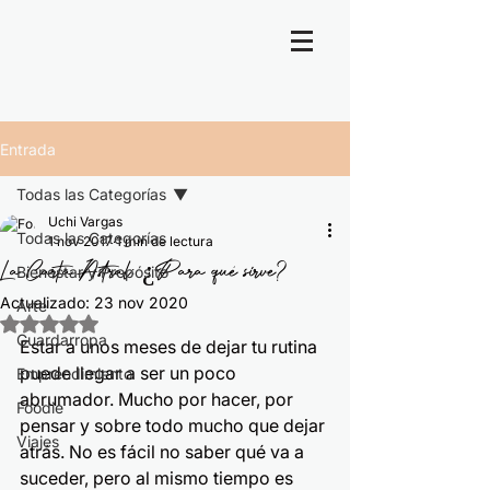
Entrada
Todas las Categorías
Uchi Vargas
Todas las Categorías
1 nov 2017
1 min de lectura
La Carta Astral: ¿Para qué sirve?
Bienestar y Propósito
Actualizado:
23 nov 2020
Arte
Obtuvo NaN de 5 estrellas.
Guardarropa
Estar a unos meses de dejar tu rutina 
puede llegar a ser un poco 
Emprendimiento
abrumador. Mucho por hacer, por 
Foodie
pensar y sobre todo mucho que dejar 
Viajes
atrás. No es fácil no saber qué va a 
suceder, pero al mismo tiempo es 