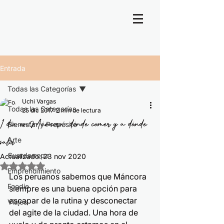
Entrada
Todas las Categorías
Uchi Vargas
Todas las Categorías
25 dic 2017
2 min de lectura
1 día en Máncora: dónde comer y a dónde
Bienestar y Propósito
salir
Arte
Guardarropa
Actualizado:
23 nov 2020
Obtuvo NaN de 5 estrellas.
Emprendimiento
Los peruanos sabemos que Máncora 
Foodie
siempre es una buena opción para 
escapar de la rutina y desconectar 
Viajes
del agite de la ciudad. Una hora de 