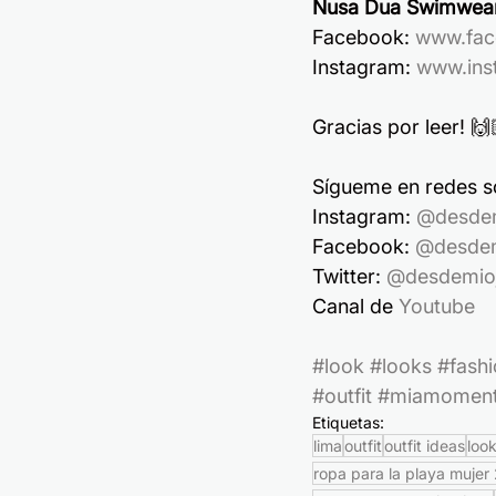
Nusa Dua Swimwea
Facebook: 
www.fac
Instagram: 
www.ins
Gracias por leer! 🙌
Sígueme en redes so
Instagram: 
@desde
Facebook: 
@desdem
Twitter: 
@desdemio
Canal de 
Youtube
#look
#looks
#fash
#outfit
#miamomen
Etiquetas:
lima
outfit
outfit ideas
loo
ropa para la playa mujer