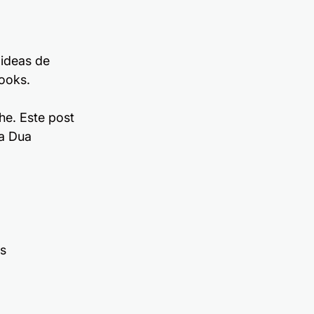
ideas de 
ooks.
he. Este post 
a Dua 
as