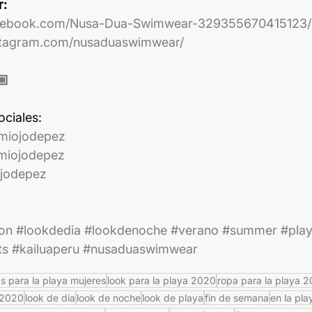
r:
ebook.com/Nusa-Dua-Swimwear-329355670415123/
tagram.com/nusaduaswimwear/
🏼
ciales:
miojodepez
iojodepez
jodepez
ion
#lookdedia
#lookdenoche
#verano
#summer
#pla
ts
#kailuaperu
#nusaduaswimwear
ks para la playa mujeres
look para la playa 2020
ropa para la playa 
 2020
look de dia
look de noche
look de playa
fin de semana
en la pla