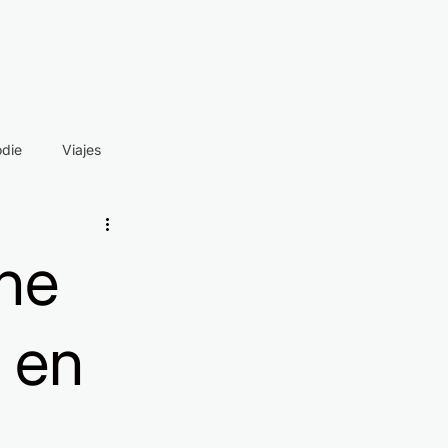
odie
Viajes
che
 en