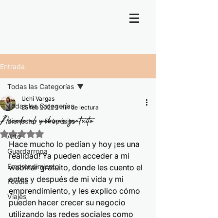
Entrada
Todas las Categorías
Uchi Vargas
Todas las Categorías
25 feb 2022
1 min de lectura
Accede al webinar gratuito
Bienestar y Propósito
Obtuvo NaN de 5 estrellas.
Arte
Hace mucho lo pedían y hoy ¡es una 
Guardarropa
realidad! Ya pueden acceder a mi 
Emprendimiento
webinar gratuito, donde les cuento el 
antes y después de mi vida y mi 
Foodie
emprendimiento, y les explico cómo 
Viajes
pueden hacer crecer su negocio 
utilizando las redes sociales como 