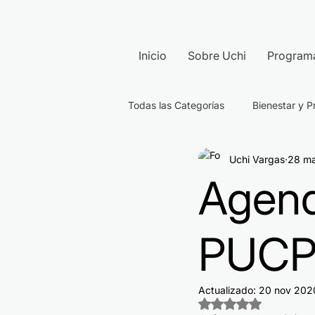
Inicio
Sobre Uchi
Program
Todas las Categorías
Bienestar y P
Uchi Vargas
28 m
Agend
PUC
Actualizado:
20 nov 202
Obtuvo NaN de 5 e