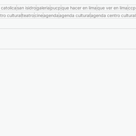
 catolica
san isidro
galeria
pucp
que hacer en lima
que ver en lima
ccp
tro cultural
teatro
cine
agenda
agenda cultural
agenda centro cultura