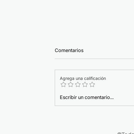
Comentarios
Agrega una calificación
El festival que no te puedes
Escribir un comentario...
perder este verano