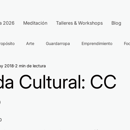
a 2026
Meditación
Talleres & Workshops
Blog
ropósito
Arte
Guardarropa
Emprendimiento
Fo
ay 2018
2 min de lectura
a Cultural: CC
P
0
strellas.