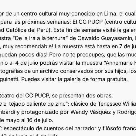
ar de un centro cultural muy conocido en Lima, el cual
para las próximas semanas: El CC PUCP (centro cultur
ad Católica del Perú). Este fin de semana visité la gale
stra “De la ira a la ternura” de Oswaldo Guayasamín, l
 muy recomendable! La muestra está hasta en 7 de jun
 quedan pocos días! Pero no te preocupes, que las mue
nio al 4 de julio podrás visitar la muestra “Annemarie 
tografías de un archivo conservados por sus hijos, los
guinetti. Puedes visitar la galería de forma gratuita.
l teatro del CC PUCP, se presentan dos obras: 
 el tejado caliente de zinc”: clásico de Tenessee Willi
bardi y protagonizado por Wendy Vásquez y Rodrigo 
e mayo al 16 de julio.  
ré”: espectáculo de cuentos del narrador y filósofo fran