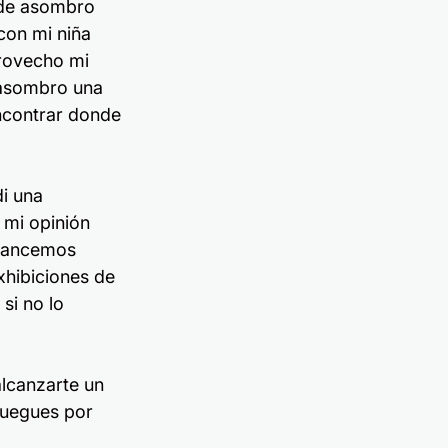
 de asombro 
con mi niña 
provecho mi 
l asombro una 
ncontrar donde 
i una 
 mi opinión 
avancemos 
hibiciones de 
si no lo 
alcanzarte un 
juegues por 