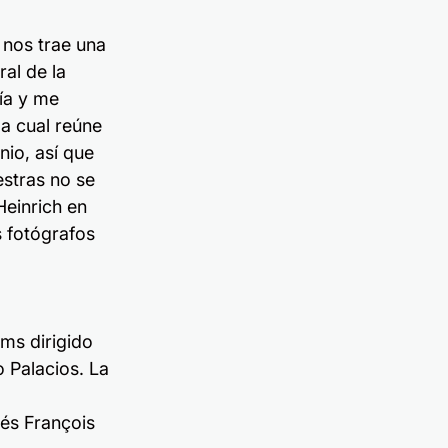
 nos trae una 
al de la 
ría y me 
a cual reúne 
io, así que 
stras no se 
Heinrich en 
 fotógrafos 
ams dirigido 
Palacios. La 
cés François 