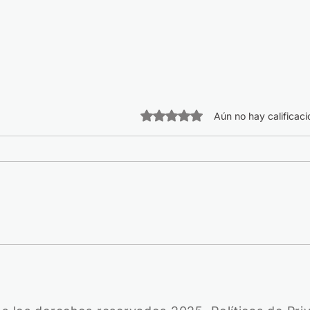
Obtuvo 0 de 5 estrellas.
Aún no hay calificac
Arti
Las tiras cómicas de César
Pacheco