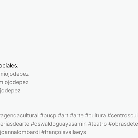
ciales:
miojodepez
iojodepez
jodepez
agendacultural
#pucp
#art
#arte
#cultura
#centroscul
eriasdearte
#oswaldoguayasamin
#teatro
#obrasdete
joannalombardi
#françoisvallaeys