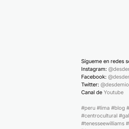
Sígueme en redes so
Instagram: 
@desde
Facebook: 
@desdem
Twitter: 
@desdemio
Canal de 
Youtube
#peru
#lima
#blog
#
#centrocultural
#gal
#tenesseewilliams
#