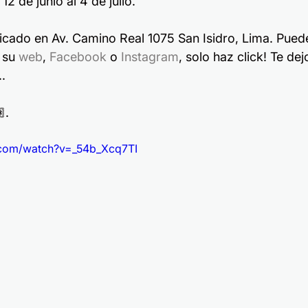
12 de junio al 4 de julio. 
cado en Av. Camino Real 1075 San Isidro, Lima. Pued
 su 
web
, 
Facebook
 o 
Instagram
, solo haz click! Te dej
..
.
.com/watch?v=_54b_Xcq7TI