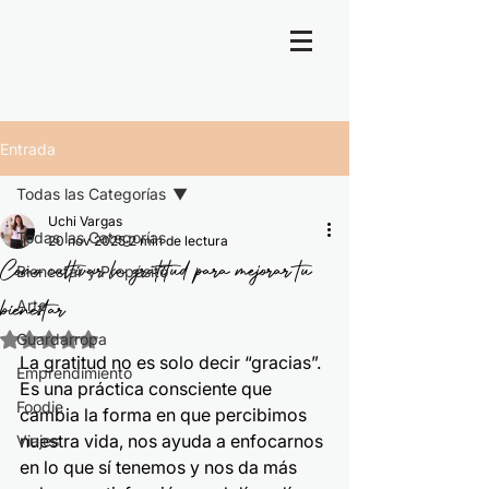
Entrada
Todas las Categorías
Uchi Vargas
Todas las Categorías
20 nov 2025
2 min de lectura
Cómo cultivar la gratitud para mejorar tu
Bienestar y Propósito
bienestar
Arte
Guardarropa
Obtuvo NaN de 5 estrellas.
La gratitud no es solo decir “gracias”. 
Emprendimiento
Es una práctica consciente que 
Foodie
cambia la forma en que percibimos 
nuestra vida, nos ayuda a enfocarnos 
Viajes
en lo que sí tenemos y nos da más 