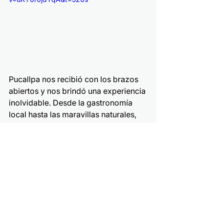
Pucallpa nos recibió con los brazos 
abiertos y nos brindó una experiencia 
inolvidable. Desde la gastronomía 
local hasta las maravillas naturales, 
esta ciudad tiene mucho que ofrecer 
a los viajeros ávidos de aventura y 
cultura. Espero que esta aventura te 
haya inspirado a explorar este rincón 
único de Perú.
Nos vemos en una próxima aventura 
viajera, aquí, desde mi ojo de pez.