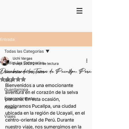
Entrada
Todas las Categorías
Uchi Vargas
Todas las Categorías
2 sept 2023
2 min de lectura
Descubriendo los Tesoros de Pucallpa, Perú
Bienestar y Propósito
Obtuvo NaN de 5 estrellas.
Arte
Bienvenidos a una emocionante 
Guardarropa
aventura en el corazón de la selva 
Emprendimiento
peruana. En esta ocasión, 
exploramos Pucallpa, una ciudad 
Foodie
ubicada en la región de Ucayali, en el 
Viajes
centro-oriental de Perú. Durante 
nuestro viaje, nos sumergimos en la 