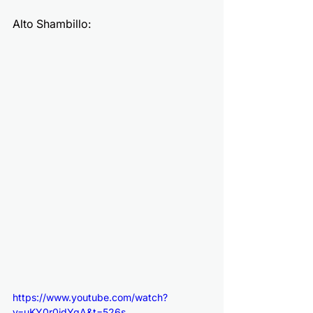
Alto Shambillo:
https://www.youtube.com/watch?
v=uKY0r0jdYqA&t=526s