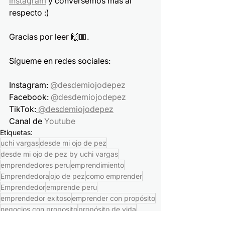
instagram
 y conversemos más al 
respecto :)
Gracias por leer 🙌🏼.
Sígueme en redes sociales:
Instagram: 
@desdemiojodepez
Facebook: 
@desdemiojodepez
TikTok:
 @desdemiojodepez
Canal de 
Youtube
Etiquetas:
uchi vargas
desde mi ojo de pez
desde mi ojo de pez by uchi vargas
emprendedores peru
emprendimiento
Emprendedora
ojo de pez
como emprender
Emprendedor
emprende peru
emprendedor exitoso
emprender con propósito
negocios con proposito
propósito de vida
blog empresarial