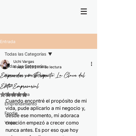
Entrada
Todas las Categorías
Uchi Vargas
Todas las Categorías
4 sept 2023
1 min de lectura
Emprender con Propósito: La Clave del
Bienestar y Propósito
Éxito Empresarial
Arte
Guardarropa
Obtuvo NaN de 5 estrellas.
Cuando encontré el propósito de mi 
Emprendimiento
vida, pude aplicarlo a mi negocio y, 
Foodie
desde ese momento, mi adoraca 
creación empezó a crecer como 
Viajes
nunca antes. Es por eso que hoy 