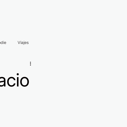
odie
Viajes
acio