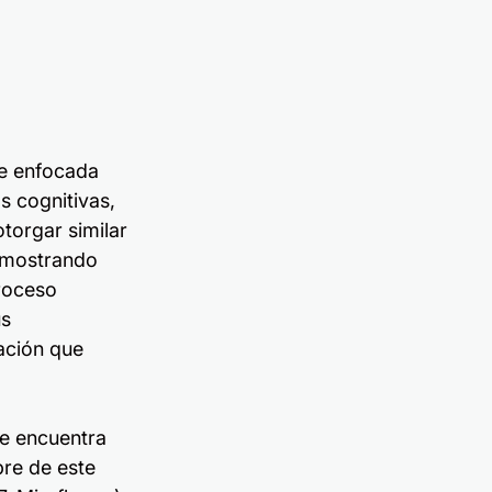
e enfocada 
s cognitivas, 
torgar similar 
emostrando 
roceso 
s 
ación que 
se encuentra 
re de este 