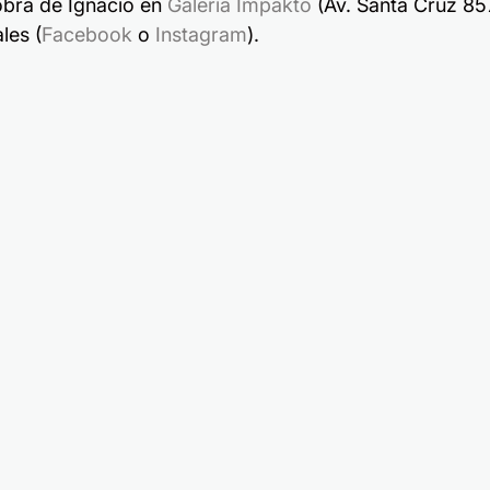
obra de Ignacio en 
Galería Impakto
 (Av. Santa Cruz 857
les (
Facebook
 o 
Instagram
).