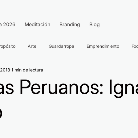
a 2026
Meditación
Branding
Blog
ropósito
Arte
Guardarropa
Emprendimiento
Fo
n 2018
1 min de lectura
as Peruanos: Ign
o
strellas.