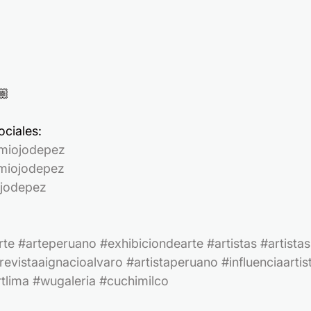
🏼
ciales:
miojodepez
iojodepez
jodepez
rte
#arteperuano
#exhibiciondearte
#artistas
#artista
revistaaignacioalvaro
#artistaperuano
#influenciaartis
tlima
#wugaleria
#cuchimilco