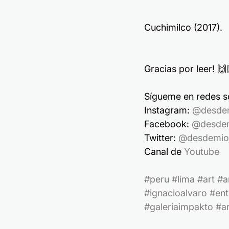
Cuchimilco (2017).
Gracias por leer! 🙌
Sígueme en redes so
Instagram: 
@desde
Facebook: 
@desdem
Twitter: 
@desdemio
Canal de 
Youtube
#peru
#lima
#art
#a
#ignacioalvaro
#ent
#galeriaimpakto
#ar