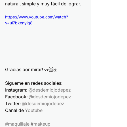
natural, simple y muy fácil de lograr.
https://www.youtube.com/watch?
v=ui7bkxnyig8
Gracias por mirar! 👀🙌🏼
Sígueme en redes sociales:
Instagram: 
@desdemiojodepez
Facebook: 
@desdemiojodepez
Twitter: 
@desdemiojodepez
Canal de 
Youtube
#maquillaje
#makeup