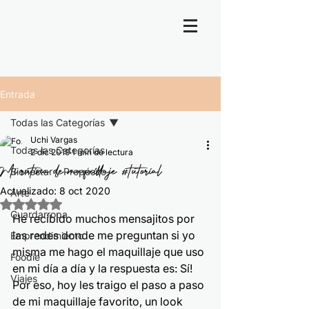
Entrada
Todas las Categorías
Uchi Vargas
Todas las Categorías
2 dic 2019
1 min de lectura
Mi rutina de maquillaje #tutorial
Bienestar y Propósito
Actualizado:
8 oct 2020
Arte
Obtuvo NaN de 5 estrellas.
Guardarropa
He recibido muchos mensajitos por 
las redes donde me preguntan si yo 
Emprendimiento
misma me hago el maquillaje que uso 
Foodie
en mi día a día y la respuesta es: Sí! 
Viajes
Por eso, hoy les traigo el paso a paso 
de mi maquillaje favorito, un look 