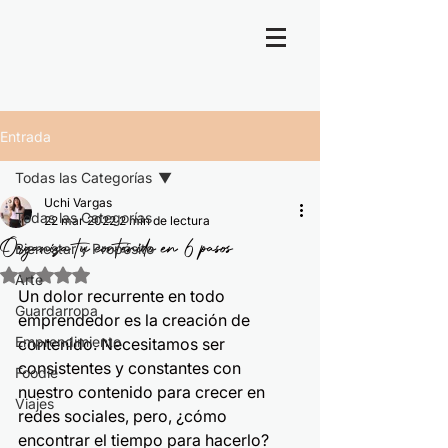
Entrada
Todas las Categorías
Uchi Vargas
Todas las Categorías
22 mar 2022
2 min de lectura
Organiza tu contenido en 6 pasos
Bienestar y Propósito
Obtuvo NaN de 5 estrellas.
Arte
Un dolor recurrente en todo 
Guardarropa
emprendedor es la creación de 
Emprendimiento
contenido. Necesitamos ser 
consistentes y constantes con 
Foodie
nuestro contenido para crecer en 
Viajes
redes sociales, pero, ¿cómo 
encontrar el tiempo para hacerlo? 