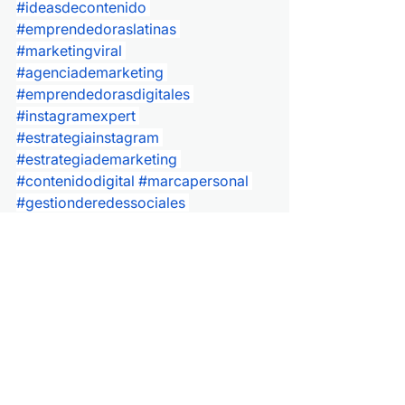
#ideasdecontenido
#emprendedoraslatinas
#marketingviral
#agenciademarketing
#emprendedorasdigitales
#instagramexpert
#estrategiainstagram
#estrategiademarketing
#contenidodigital
#marcapersonal
#gestionderedessociales
#negocioslatinos
#identidadvisual
#contenidocreativo
#contenidoestrategico
#identidaddemarca
#comunicaciondigital
#marketingdecontenidos
#estrategiasdigitales
#contenidodecalidad
#redessocialesparanegocios