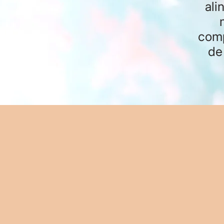
ali
comp
de