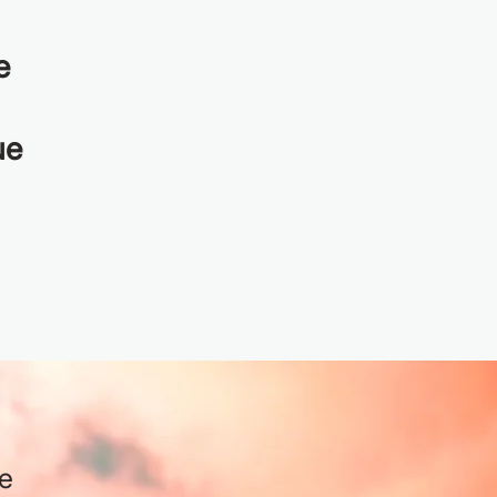
e
ue
se