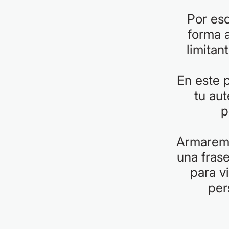
Por es
forma 
limitan
En este 
tu au
p
Armaremo
una fras
para vi
per