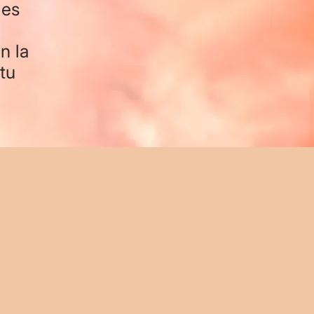
 es
n la
tu