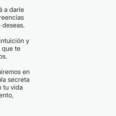
 a darle
reencias
o deseas.
ntuición y
 que te
os.
miremos en
la secreta
n tu vida
ento,