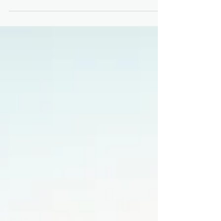
trataríamos a alguien que amamos. En este
artículo te mostraré por qué es clave en el
autoconocimiento y cómo empezar a cultivarla
con ejercicios simples.