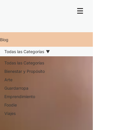
Blog
Todas las Categorías
Todas las Categorías
Bienestar y Propósito
Arte
Guardarropa
Emprendimiento
Foodie
Viajes