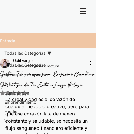
Entrada
Todas las Categorías
Uchi Vargas
Todas las Categorías
2 oct 2023
2 min de lectura
Gestión Financiera para Empresas Creativas:
Bienestar y Propósito
Garantizando Tu Éxito a Largo Plazo
Arte
Guardarropa
Obtuvo NaN de 5 estrellas.
La creatividad es el corazón de 
Emprendimiento
cualquier negocio creativo, pero para 
Foodie
que ese corazón lata de manera 
constante y saludable, se necesita un 
Viajes
flujo sanguíneo financiero eficiente y 