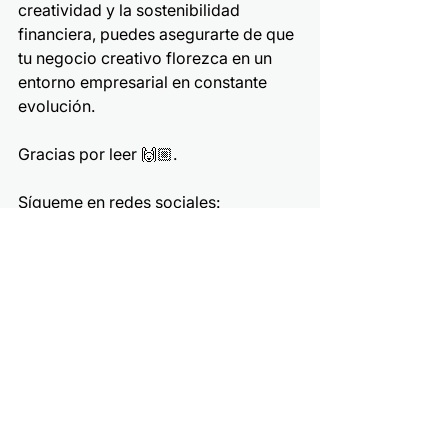
creatividad y la sostenibilidad 
financiera, puedes asegurarte de que 
tu negocio creativo florezca en un 
entorno empresarial en constante 
evolución.
Gracias por leer 🙌🏼.
Sígueme en redes sociales:
Instagram: 
@desdemiojodepez
Facebook: 
@desdemiojodepez
TikTok:
 @desdemiojodepez
Canal de 
Youtube
Emprendimiento